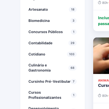
⏱ 80h
Artesanato
18
Inclu
Biomedicina
3
passa
Concursos Públicos
1
Contabilidade
29
Cotidiano
103
Culinária e
68
Gastronomia
ANIMA
Cursinho Pré-Vestibular
7
Curso
Cursos
1
⏱ 80h
Profissionalizantes
Desenvolvimento