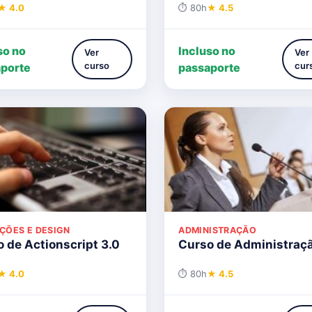
★ 4.0
⏱ 80h
★ 4.5
so no
Incluso no
Ver
Ver
curso
cur
porte
passaporte
ÇÕES E DESIGN
ADMINISTRAÇÃO
 de Actionscript 3.0
Curso de Administraç
★ 4.0
⏱ 80h
★ 4.5