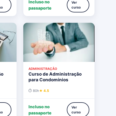
Incluso no
Ver
so
curso
passaporte
ADMINISTRAÇÃO
ão
Curso de Administração
para Condomínios
⏱ 80h
★ 4.5
Incluso no
Ver
so
curso
passaporte