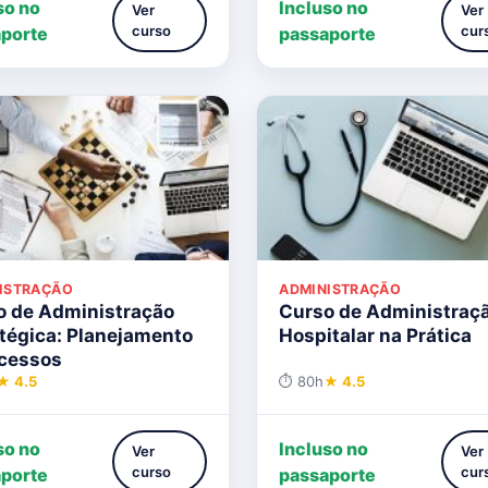
so no
Incluso no
Ver
Ver
curso
cur
porte
passaporte
ISTRAÇÃO
ADMINISTRAÇÃO
o de Administração
Curso de Administraç
tégica: Planejamento
Hospitalar na Prática
ocessos
★ 4.5
⏱ 80h
★ 4.5
so no
Incluso no
Ver
Ver
curso
cur
porte
passaporte