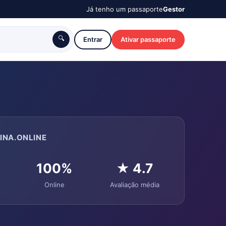
Já tenho um passaporte
Gestor
🔍
Entrar
Ativar passaporte
INA.ONLINE
100%
★ 4.7
Online
Avaliação média