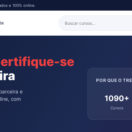
ados e 100% online.
te
ertifique-se
ira
POR QUE O TRE
parceira e
1090+
line, com
Cursos