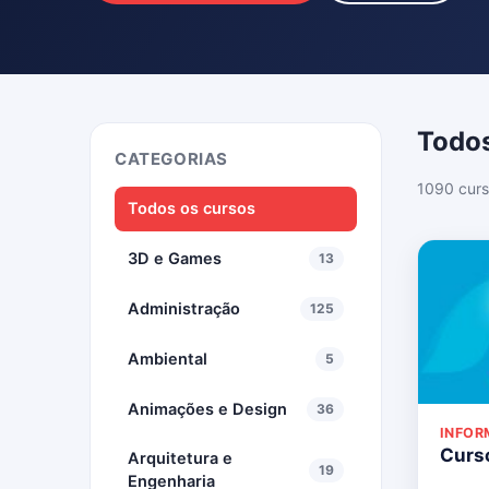
Todos
CATEGORIAS
1090 curs
Todos os cursos
3D e Games
13
Administração
125
Ambiental
5
Animações e Design
36
INFOR
Curso
Arquitetura e
19
Engenharia