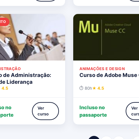
ITO
ISTRAÇÃO
ANIMAÇÕES E DESIGN
o de Administração:
Curso de Adobe Muse
de Liderança
 4.5
⏱ 80h
★ 4.5
so no
Incluso no
Ver
Ver
curso
cur
porte
passaporte