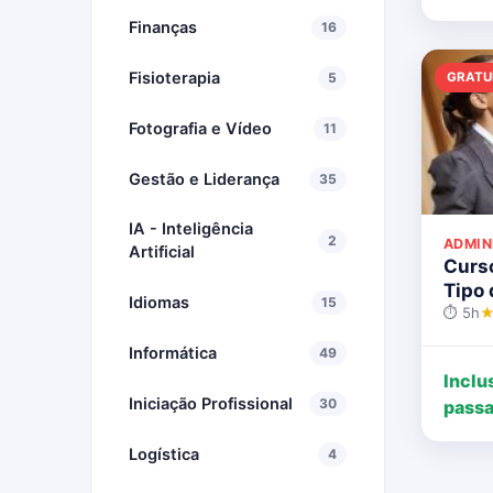
Finanças
16
Fisioterapia
GRATU
5
Fotografia e Vídeo
11
Gestão e Liderança
35
IA - Inteligência
2
ADMIN
Artificial
Curs
Tipo 
Idiomas
15
⏱ 5h
★
Informática
49
Inclu
Iniciação Profissional
30
passa
Logística
4