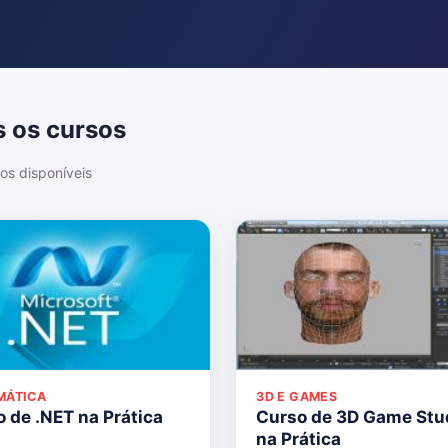
 os cursos
os disponíveis
MÁTICA
3D E GAMES
 de .NET na Prática
Curso de 3D Game Stu
na Prática