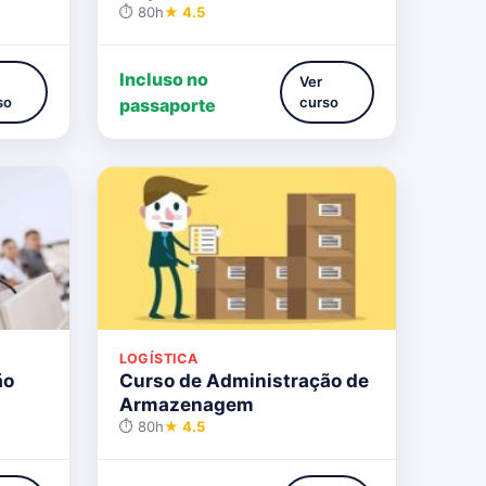
⏱ 80h
★ 4.5
Incluso no
Ver
so
curso
passaporte
LOGÍSTICA
ão
Curso de Administração de
Armazenagem
⏱ 80h
★ 4.5