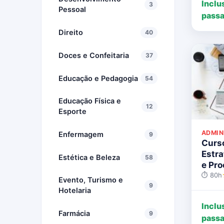
Inclu
3
Pessoal
passa
Direito
40
Doces e Confeitaria
37
Educação e Pedagogia
54
Educação Física e
12
Esporte
ADMIN
Enfermagem
9
Curs
Estra
Estética e Beleza
58
e Pr
⏱ 80h
Evento, Turismo e
9
Hotelaria
Inclu
Farmácia
9
passa