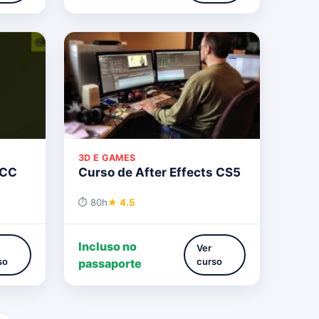
3D E GAMES
 CC
Curso de After Effects CS5
⏱ 80h
★ 4.5
Incluso no
Ver
so
curso
passaporte