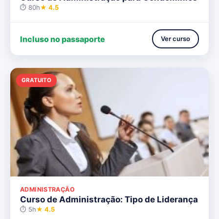
⏱ 80h
★ 4.5
Incluso no passaporte
Ver curso
GRATUITO
ADMINISTRAÇÃO
Curso de Administração: Tipo de Liderança
⏱ 5h
★ 4.5