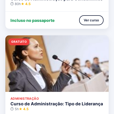
⏱ 80h
★ 4.5
Incluso no passaporte
Ver curso
GRATUITO
ADMINISTRAÇÃO
Curso de Administração: Tipo de Liderança
⏱ 5h
★ 4.5