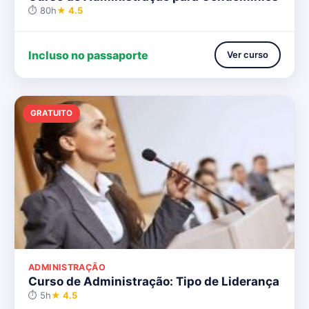
⏱ 80h
★ 4.5
Incluso no passaporte
Ver curso
GRATUITO
ADMINISTRAÇÃO
Curso de Administração: Tipo de Liderança
⏱ 5h
★ 4.5