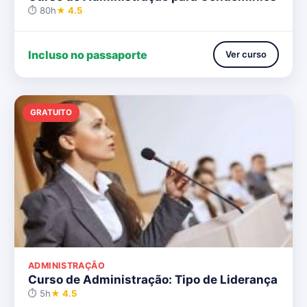
⏱ 80h
★ 4.5
Incluso no passaporte
Ver curso
GRATUITO
ADMINISTRAÇÃO
Curso de Administração: Tipo de Liderança
⏱ 5h
★ 4.5