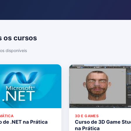
 os cursos
os disponíveis
MÁTICA
3D E GAMES
 de .NET na Prática
Curso de 3D Game Stu
na Prática