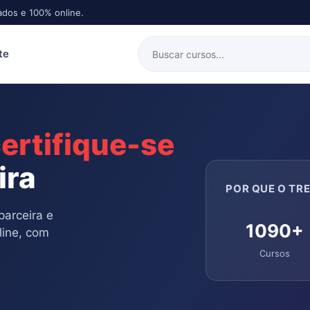
ados e 100% online.
te
ertifique-se
ira
POR QUE O TRE
parceira e
1090+
line, com
Cursos