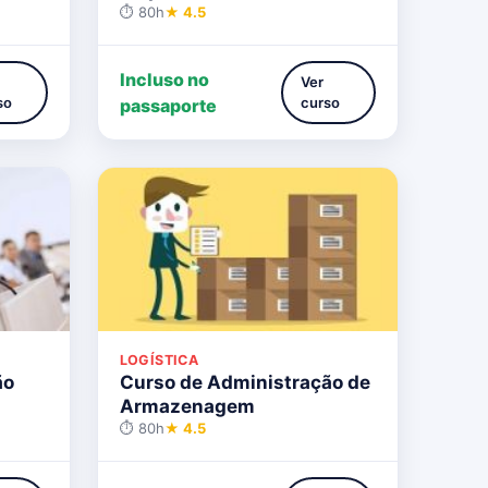
⏱ 80h
★ 4.5
Incluso no
Ver
so
curso
passaporte
LOGÍSTICA
ão
Curso de Administração de
Armazenagem
⏱ 80h
★ 4.5