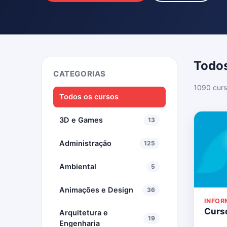
Todos
CATEGORIAS
1090 curs
Todos os cursos
3D e Games
13
Administração
125
Ambiental
5
Animações e Design
36
INFOR
Curso
Arquitetura e
19
Engenharia