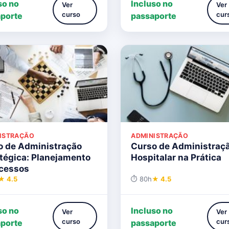
so no
Incluso no
Ver
Ver
curso
cur
porte
passaporte
ISTRAÇÃO
ADMINISTRAÇÃO
o de Administração
Curso de Administraç
tégica: Planejamento
Hospitalar na Prática
ocessos
★ 4.5
⏱ 80h
★ 4.5
so no
Incluso no
Ver
Ver
curso
cur
porte
passaporte