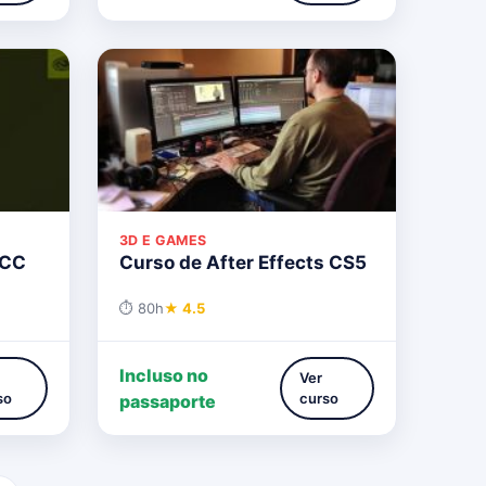
3D E GAMES
 CC
Curso de After Effects CS5
⏱ 80h
★ 4.5
Incluso no
Ver
so
curso
passaporte