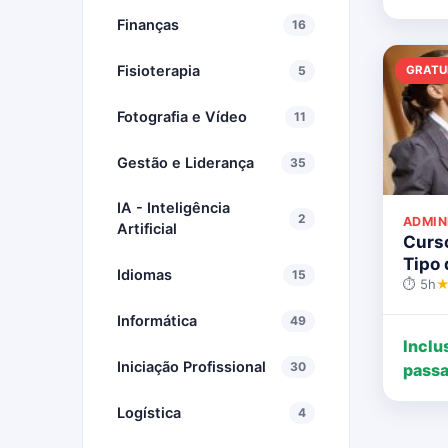
Finanças
16
Fisioterapia
GRATU
5
Fotografia e Vídeo
11
Gestão e Liderança
35
IA - Inteligência
2
ADMIN
Artificial
Curs
Tipo 
Idiomas
15
⏱ 5h
★
Informática
49
Inclu
Iniciação Profissional
30
passa
Logística
4