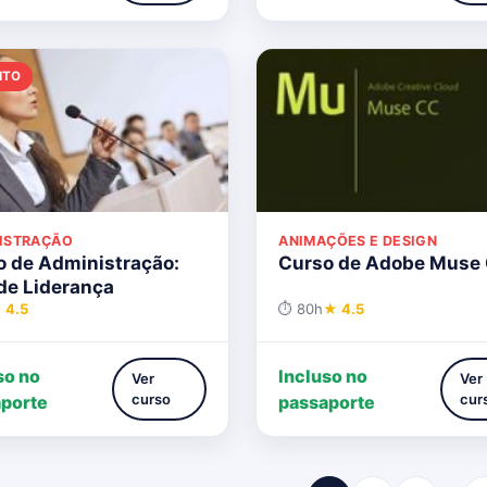
ITO
ISTRAÇÃO
ANIMAÇÕES E DESIGN
o de Administração:
Curso de Adobe Muse
de Liderança
 4.5
⏱ 80h
★ 4.5
so no
Incluso no
Ver
Ver
curso
cur
porte
passaporte