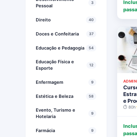
Inclu
3
Pessoal
passa
Direito
40
Doces e Confeitaria
37
Educação e Pedagogia
54
Educação Física e
12
Esporte
ADMIN
Enfermagem
9
Curs
Estra
Estética e Beleza
58
e Pr
⏱ 80h
Evento, Turismo e
9
Hotelaria
Inclu
Farmácia
9
passa