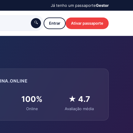
Já tenho um passaporte
Gestor
🔍
Entrar
Ativar passaporte
INA.ONLINE
100%
★ 4.7
Online
Avaliação média