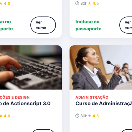
★ 4.0
⏱ 80h
★ 4.5
so no
Incluso no
Ver
Ver
curso
cur
porte
passaporte
ÇÕES E DESIGN
ADMINISTRAÇÃO
 de Actionscript 3.0
Curso de Administraç
★ 4.0
⏱ 80h
★ 4.5