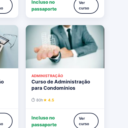
Incluso no
Ver
so
curso
passaporte
ADMINISTRAÇÃO
ão
Curso de Administração
para Condomínios
⏱ 80h
★ 4.5
Incluso no
Ver
so
curso
passaporte