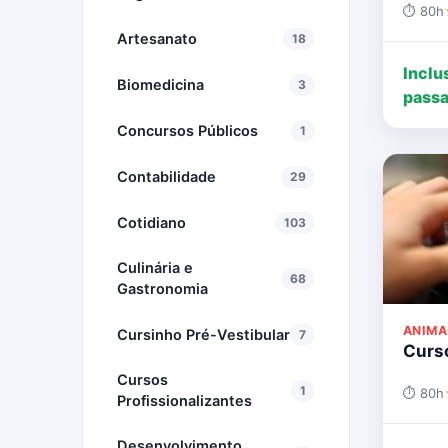
⏱ 80h
Artesanato
18
Inclu
Biomedicina
3
passa
Concursos Públicos
1
Contabilidade
29
Cotidiano
103
Culinária e
68
Gastronomia
ANIMA
Cursinho Pré-Vestibular
7
Curso
Cursos
1
⏱ 80h
Profissionalizantes
Desenvolvimento