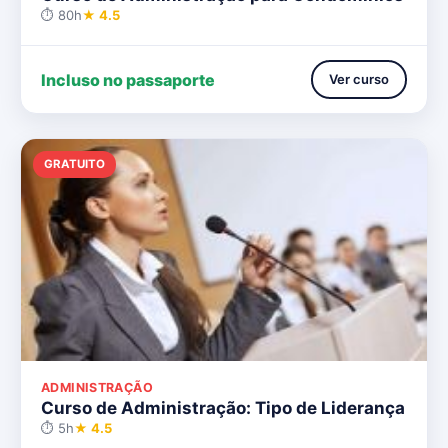
⏱ 80h
★ 4.5
Incluso no passaporte
Ver curso
GRATUITO
ADMINISTRAÇÃO
Curso de Administração: Tipo de Liderança
⏱ 5h
★ 4.5