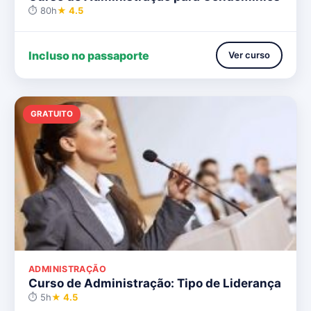
⏱ 80h
★ 4.5
Incluso no passaporte
Ver curso
GRATUITO
ADMINISTRAÇÃO
Curso de Administração: Tipo de Liderança
⏱ 5h
★ 4.5