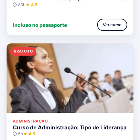
⏱ 80h
★ 4.5
Incluso no passaporte
Ver curso
GRATUITO
ADMINISTRAÇÃO
Curso de Administração: Tipo de Liderança
⏱ 5h
★ 4.5