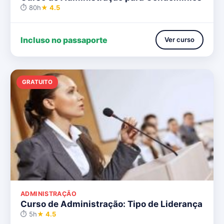
⏱ 80h
★ 4.5
Incluso no passaporte
Ver curso
GRATUITO
ADMINISTRAÇÃO
Curso de Administração: Tipo de Liderança
⏱ 5h
★ 4.5