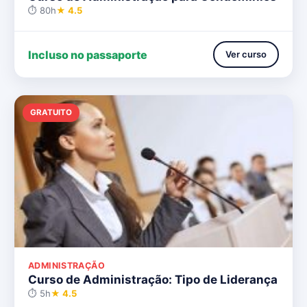
⏱ 80h
★ 4.5
Incluso no passaporte
Ver curso
GRATUITO
ADMINISTRAÇÃO
Curso de Administração: Tipo de Liderança
⏱ 5h
★ 4.5